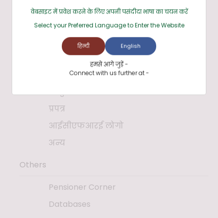
भर्ती नियम
वेबसाइट में प्रवेश करने के लिए अपनी पसंदीदा भाषा का चयन करें
नीतियाँ
Select your Preferred Language to Enter the Website
पुस्तकें
हिन्दी
English
प्रकाशन
हमसे आगे जुड़ें -
Connect with us further at -
कार्यवाही
प्रस्तुतियाँ
प्रपत्र
आईसीएफआरई लोगो
अन्य
Others
Pensioner Corner
Databases