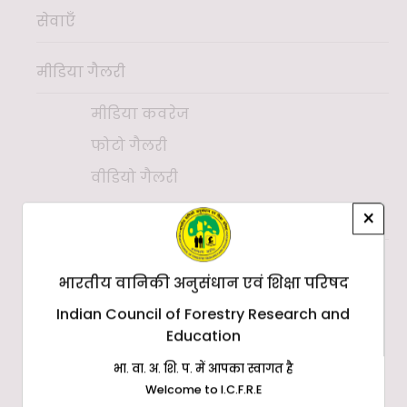
सेवाएँ
मीडिया गैलरी
मीडिया कवरेज
फोटो गैलरी
वीडियो गैलरी
×
डाउनलोड
वैज्ञानिकों का बायोडाटा
( 9.54 MB)
भारतीय वानिकी अनुसंधान एवं शिक्षा परिषद
वार्षिक रिपोर्ट
Indian Council of Forestry Research and
न्यूज़लेटर
Education
तरुचिंतन
भा. वा. अ. शि. प. में आपका स्वागत है
ई-पत्रिका
Welcome to I.C.F.R.E