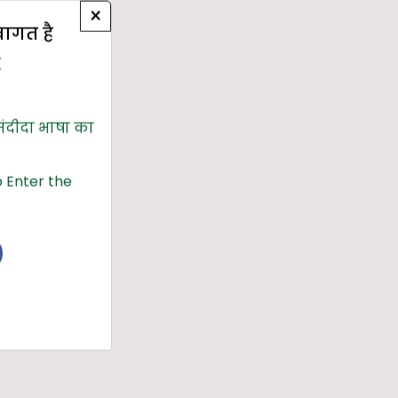
×
्वागत है
E
संदीदा भाषा का
 Enter the