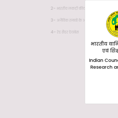
2-
भारतीय लकड़ी कीट डेटाबेस
3-
अजैविक तनावों के अनुकूलन के लिए इन स
4-
रेड सैंडर डेटाबेस
भारतीय वान
एवं शिक
Indian Counc
Research a