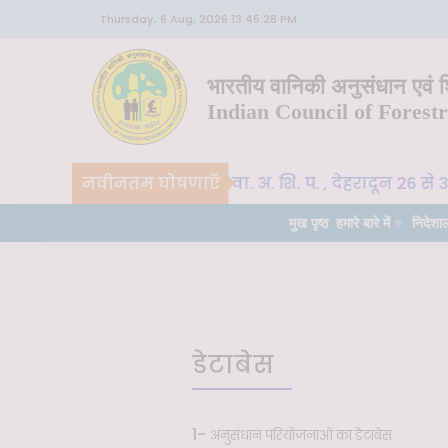
Thursday, 6 Aug, 2026 13:45:28 PM
भारतीय वानिकी अनुसंधान एवं शि
Indian Council of Forest
नवीनतम घोषणाएँ
CoE-SLM, भा. वा. अ. शि. प. , देहरादून 26 से 
वीन
महत्वपूर्ण
मुख पृष्ठ
हमारे बारे में
निदेशा
डेटाबेस
1-
अनुसंधान परियोजनाओं का डेटाबेस