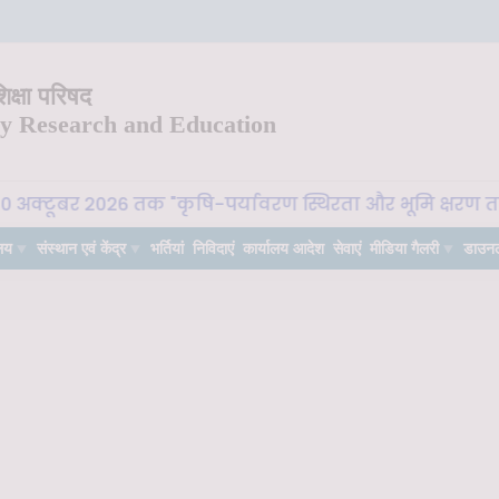
क्षा परिषद
ry Research and Education
30 अक्टूबर 2026 तक "कृषि-पर्यावरण स्थिरता और भूमि क्षरण तटस
लय
संस्थान एवं केंद्र
भर्तियां
निविदाएं
कार्यालय आदेश
सेवाएं
मीडिया गैलरी
डाउन