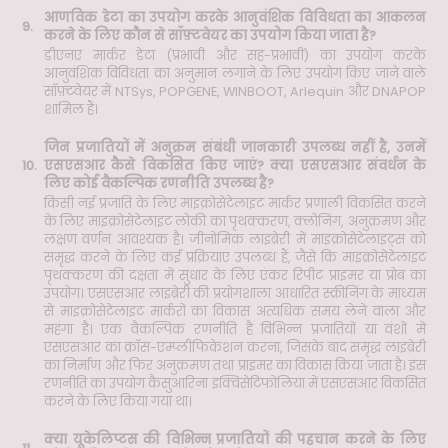
आणविक डेटा का उपयोग करके आनुवंशिक विविधता का आकलन
9.
करने के लिए कौन से सॉफ़्टवेयर का उपयोग किया जाता है?
डीएनए मार्कर डेटा (प्रभावी और सह-प्रभावी) का उपयोग करके
आनुवंशिक विविधता का अनुमान लगाने के लिए उपयोग किए जाने वाले
सॉफ़्टवेयर में NTSys, POPGENE, WINBOOT, Arlequin और DNAPOP
शामिल हैं।
जिन प्रजातियों में अनुक्रम संबंधी जानकारी उपलब्ध नहीं है, उनमें
10.
एसएसआर कैसे विकसित किए जाएं? क्या एसएसआर संवर्धन के
लिए कोई वैकल्पिक रणनीति उपलब्ध है?
किसी नई प्रजाति के लिए माइक्रोसेटेलाइट मार्कर प्रणाली विकसित करने
के लिए माइक्रोसेटेलाइट लोकी का पृथक्करण, क्लोनिंग, अनुक्रमण और
लक्षण वर्णन आवश्यक है। जीनोमिक लाइब्रेरी में माइक्रोसेटेलाइट्स को
समृद्ध करने के लिए कई प्रक्रियाएं उपलब्ध हैं, जैसे कि माइक्रोसेटेलाइट
पृथक्करण की दक्षता में सुधार के लिए एंकर रिपीट प्राइमर या प्रोब का
उपयोग। एसएसआर लाइब्रेरी की प्रयोगशाला आधारित स्क्रीनिंग के माध्यम
से माइक्रोसेटेलाइट मार्करों का विकास अत्यधिक समय लेने वाला और
महंगा है। एक वैकल्पिक रणनीति है विभिन्न प्रजातियों या वंशों में
एसएसआर का क्रॉस-एम्प्लीफिकेशन करना, जिसके बाद समृद्ध लाइब्रेरी
का निर्माण और फिर अनुक्रमण तथा प्राइमर का विकास किया जाता है। इस
रणनीति का उपयोग कैसुआरिना इक्विसेटिफोलिया में एसएसआर विकसित
करने के लिए किया गया था।
क्या यूकेलिप्टस की विभिन्न प्रजातियों की पहचान करने के लिए