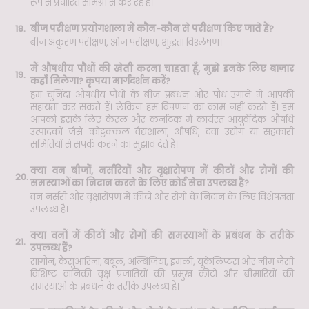
रूप से प्रचारित सामग्री से कर रहे हैं।
18.
बीज परीक्षण प्रयोगशाला में कौन-कौन से परीक्षण किए जाते हैं?
बीज अंकुरण परीक्षण, ओज परीक्षण, शुद्धता विश्लेषण।
मैं औषधीय पौधों की खेती करना चाहता हूँ, मुझे इनके लिए बाज़ार
19.
कहाँ मिलेगा? कृपया मार्गदर्शन करें?
हम चुनिंदा औषधीय पौधों के बीज प्रबंधन और पौध उगाने में आपकी
सहायता कर सकते हैं। लेकिन हम विपणन का काम नहीं करते हैं। हम
आपको इसके लिए केरल और कर्नाटक में कार्यरत आयुर्वेदिक औषधि
उत्पादकों जैसे कोट्टक्कल वैद्यशाला, औषधि, दवा उद्योग या सहकारी
समितियों से संपर्क करने का सुझाव देते हैं।
क्या वन बीजों, नर्सरियों और वृक्षारोपण में कीटों और रोगों की
20.
समस्याओं का निदान करने के लिए कोई सेवा उपलब्ध है?
वन नर्सरी और वृक्षारोपण में कीटों और रोगों के निदान के लिए विशेषज्ञता
उपलब्ध है।
क्या वनों में कीटों और रोगों की समस्याओं के प्रबंधन के तरीके
21.
उपलब्ध हैं?
सागौन, कैसुआरिना, बबूल, अल्बिजिया, इमली, यूकेलिप्टस और नीम जैसी
विशिष्ट वानिकी वृक्ष प्रजातियों की प्रमुख कीटों और बीमारियों की
समस्याओं के प्रबंधन के तरीके उपलब्ध हैं।