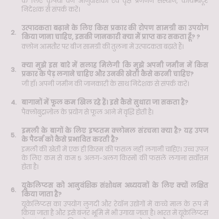
के लिए कृपया वन आनुवंशिकी एवं वृक्ष प्रजनन संस्थान, कोयम्बटूर
निदेशक से संपर्क करें।
उत्पादकता बढ़ाने के लिए किस प्रकार की रोपण सामग्री का उपयोग
2.
किया जाना चाहिए, इसकी जानकारी क्या मैं प्राप्त कर सकता हूँ? ?
क्लोन आमतौर पर बीज सामग्री की तुलना में उत्पादकता बढ़ाते हैं।
क्या मुझे इस बारे में सलाह मिलेगी कि मुझे अपनी जमीन में किस
3.
प्रकार के पेड़ लगाने चाहिए और उनकी खेती कैसे करनी चाहिए?
जी हाँ। अपनी जमीन की जानकारी के साथ निदेशक से संपर्क करें।
4.
बागानों में फूल कम खिल रहे हैं। इसे कैसे सुधारा जा सकता है?
पैक्लोबुट्राज़ोल के प्रयोग से फूल आने में वृद्धि होती है।
इमली के बागों के लिए इष्टतम क्लोनल संरचना क्या है? यह उपज
5.
के पैटर्न को कैसे प्रभावित करती है?
इमली की खेती में एक ही किस्म की फसल नहीं लगानी चाहिए। उच्च उपज
के लिए कम से कम 5 अलग-अलग किस्मों की फसलें लगाना सर्वोत्तम
होता है।
यूकेलिप्टस को आनुवंशिक संशोधन अध्ययनों के लिए क्यों लक्षित
6.
किया जाता है?
यूकेलिप्टस का उपयोग लुगदी और रेयॉन उद्योगों में कच्चे माल के रूप में
किया जाता है और इसे बंजर भूमि में भी उगाया जाता है। भारत में यूकेलिप्टस