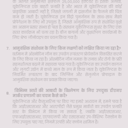
के अंतर्गत अनुमानित क्षेत्रफल 25,00,000 हेक्टेयर है। इसके अलावा,
यूकेलिप्टस एक बाहरी प्रजाति है और भारत में यूकेलिप्टस की कोई
प्राकृतिक आबादी नहीं है, जिससे जंगली में ट्रांसजीन के फैलने की चिंता
कम हो जाती है। यूकेलिप्टस इन विट्रो पुनर्जनन के साथ-साथ मैक्रो
प्रोपेगेशन के लिए भी उपयुक्त है, जिससे आनुवंशिक रूप से संशोधित वृक्षों
का आसान प्रसार संभव हो पाता है। संस्थान यूकेलिप्टस सुधार के लिए एक
सतत कार्यक्रम भी चला रहा है। बीज बागानों और वृक्षारोपण कार्यक्रमों के
लिए श्रेष्ठ जीनोटाइप का चयन किया गया है।
7.
आनुवंशिक संशोधन के लिए किन लक्षणों को लक्षित किया जा रहा है?
वर्तमान में ऑस्मोटिन जीन का उपयोग रूपांतरण प्रोटोकॉल विकसित करने
के लिए किया जा रहा है। ऑस्मोटिन जीन नमक के तनाव और रोगों के प्रति
सहनशीलता बढ़ाने में सहायक पाया गया है। यूकेलिप्टस का उपयोग कागज
और लुगदी उद्योग में कच्चे माल के रूप में किया जाता है। यूकेलिप्टस के
नियमित रूपांतरण के बाद लिग्निन और सेलुलोज प्रोफाइल के
आनुवंशिक संशोधन का प्रयास किया जाएगा।
विभिन्न स्तरों की आबादी के विश्लेषण के लिए उपयुक्त डीएनए
8.
मार्कर प्रणाली का चयन कैसे करें?
यूकेलिप्टस और कैसुआरिना पर किए गए हमारे अध्ययन में, हमने पाया है
कि आईएसएसआर और आरएपीडी जैसे प्रमुख मार्करों का उपयोग प्रजाति
स्तर के विभेदन में किया जा सकता है, जबकि आईएसएसआर,
एफआईएसएसआर, एएफएलपी और एसएसआर उप-विशिष्ट टैक्सोन के
लिए उपयुक्त पाए गए, जिनमें उत्पत्ति और क्लोन शामिल हैं।