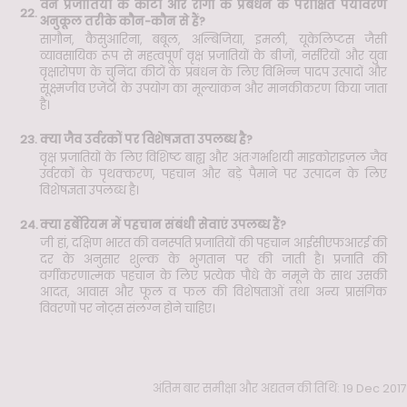
वन प्रजातियों के कीटों और रोगों के प्रबंधन के परीक्षित पर्यावरण
22.
अनुकूल तरीके कौन-कौन से हैं?
सागौन, कैसुआरिना, बबूल, अल्बिजिया, इमली, यूकेलिप्टस जैसी
व्यावसायिक रूप से महत्वपूर्ण वृक्ष प्रजातियों के बीजों, नर्सरियों और युवा
वृक्षारोपण के चुनिंदा कीटों के प्रबंधन के लिए विभिन्न पादप उत्पादों और
सूक्ष्मजीव एजेंटों के उपयोग का मूल्यांकन और मानकीकरण किया जाता
है।
23.
क्या जैव उर्वरकों पर विशेषज्ञता उपलब्ध है?
वृक्ष प्रजातियों के लिए विशिष्ट बाह्य और अंतःगर्भाशयी माइकोराइज़ल जैव
उर्वरकों के पृथक्करण, पहचान और बड़े पैमाने पर उत्पादन के लिए
विशेषज्ञता उपलब्ध है।
24.
क्या हर्बेरियम में पहचान संबंधी सेवाएं उपलब्ध हैं?
जी हां, दक्षिण भारत की वनस्पति प्रजातियों की पहचान आईसीएफआरई की
दर के अनुसार शुल्क के भुगतान पर की जाती है। प्रजाति की
वर्गीकरणात्मक पहचान के लिए प्रत्येक पौधे के नमूने के साथ उसकी
आदत, आवास और फूल व फल की विशेषताओं तथा अन्य प्रासंगिक
विवरणों पर नोट्स संलग्न होने चाहिए।
अंतिम बार समीक्षा और अद्यतन की तिथि: 19 Dec 2017