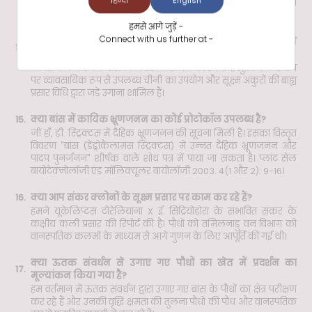
हिन्दी
English
लिया है, जबकि अन्य बांस प्रजातियों जैसे बम्बूसा नूतन और डेंड्रोकैलामस
गिगेंटस के लिए प्रोटोकॉल वर्तमान में विकसित किए जा रहे हैं।
हमसे आगे जुड़ें -
Connect with us further at -
बांस के इन विट्रो गुणन के लिए लागत कम करने की कौन-कौन सी
14.
रणनीतियाँ अपनाई जाती हैं?
लागत कम करने के तरीकों में तरल माध्यम का उपयोग, सुक्रोज के स्थान
पर व्यावसायिक रूप से उपलब्ध चीनी का उपयोग और सूक्ष्म अंकुरों की बाह्य
प्रसार विधि द्वारा जड़ें उगाना शामिल हैं।
15.
क्या बांस में कायिक भ्रूणजनन का कोई प्रोटोकॉल उपलब्ध है?
जी हाँ, डी. स्ट्रिक्टस में दैहिक भ्रूणजनन की सूचना मिली है। इसका विस्तृत
विवरण "बांस (डेंड्रोकैलामस स्ट्रिक्टस) में उन्नत दैहिक भ्रूणजनन और
पादप पुनर्जनन" शीर्षक वाले शोध पत्र में पाया जा सकता है। प्लांट सेल
बायोटेक्नोलॉजी एंड मॉलिक्यूलर बायोलॉजी 2003. 4(1 और 2): 9-16।
16.
क्या आप संकर क्लोनों के सूक्ष्म प्रसार पर काम कर रहे हैं?
हमने यूकेलिप्टस टोरेलियाना X ई. सिट्रियोडोरा के संभावित संकर के
कक्षीय कली प्रसार की रिपोर्ट की है। पौधों को तमिलनाडु वन विभाग को
वानस्पतिक कलमों के माध्यम से आगे गुणन के लिए आपूर्ति की गई थी।
क्या ऊतक संवर्धन से उगाए गए पौधों का खेत में प्रदर्शन का
17.
मूल्यांकन किया गया है?
हम वर्तमान में ऊतक संवर्धन द्वारा उगाए गए बांस के पौधों का क्षेत्र परीक्षण
कर रहे हैं और उनकी वृद्धि क्षमता की तुलना पौधों की पौध और वानस्पतिक