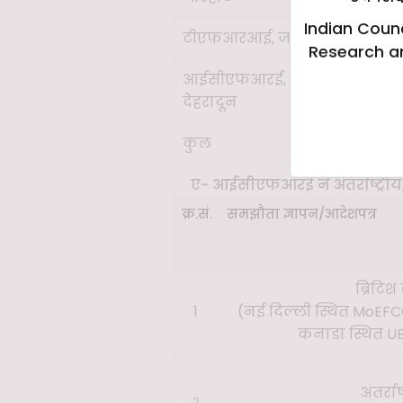
Indian Counc
टीएफआरआई, जबलपुर
Research a
आईसीएफआरई,
2
देहरादून
कुल
22
ए- आईसीएफआरई ने अंतर्राष्ट्रीय,
क्र.सं.
समझौता ज्ञापन/आदेशपत्र
ब्रिटिश
1
(नई दिल्ली स्थित MoEFCC
कनाडा स्थित UB
अंतर्र
2