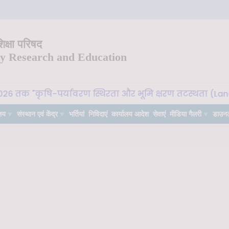
क्षा परिषद
ry Research and Education
तक "कृषि-पर्यावरण स्थिरता और भूमि क्षरण तटस्थता (Land Degra
लय
संस्थान एवं केंद्र
भर्तियां
निविदाएं
कार्यालय आदेश
सेवाएं
मीडिया गैलरी
डाउन