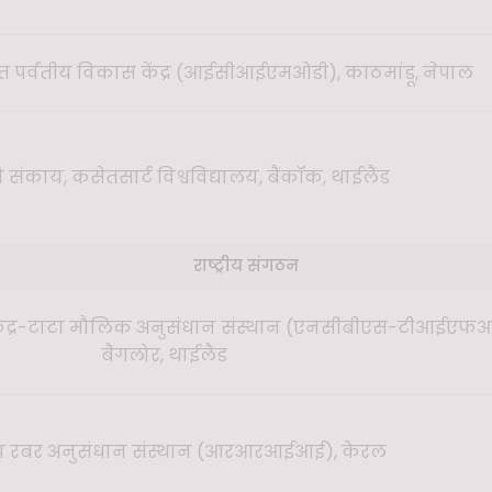
ीकृत पर्वतीय विकास केंद्र (आईसीआईएमओडी), काठमांडू, नेपाल
संकाय, कसेतसार्ट विश्वविद्यालय, बैंकॉक, थाईलैंड
राष्ट्रीय संगठन
ान केंद्र-टाटा मौलिक अनुसंधान संस्थान (एनसीबीएस-टीआईएफआ
बैंगलोर, थाईलैंड
य रबर अनुसंधान संस्थान (आरआरआईआई), केरल