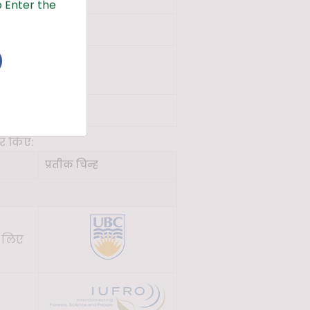
 Enter the
4
षर किए:
प्रतीक चिन्ह
े लिए