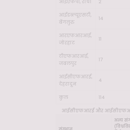
आईएफपी, रांची
2
आईडब्ल्यूएसटी,
14
बेंगलुरु
आरएफआरआई,
11
जोरहाट
टीएफआरआई,
17
जबलपुर
आईसीएफआरई,
4
देहरादून
कुल
114
आईसीएफआरई और आईसीएफआरई सं
अन्य सं
(विश्ववि
संस्थान