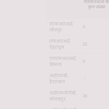
परियोजनाओं क
कुल संख्या
एएफआरआई,
5
जोधपुर
एफआरआई,
22
देहरादून
एचएफआरआई,
11
शिमला
आईएफबी,
-
हैदराबाद
आईएफजीटीबी,
28
कोयंबटूर