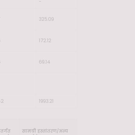
-
-
7
325.09
6
172.12
6
69.14
42
1993.21
तर्गत
सामग्री हस्तांतरण/अन्य