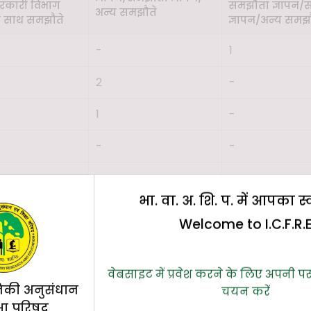
सरकारी विभाग
समझौता ज्ञापन/
अन्य समझौते
े साथ समझौते
ज्ञापन/अन्य समझ
-
1
2
-
1
-
-
-
भा. वा. अ. शि. प. में आपका स
Welcome to I.C.F.R.
-
-
1
7
वेबसाइट में प्रवेश करने के लिए अपनी प
िकी अनुसंधान
चयन करें
1
0
्षा परिषद