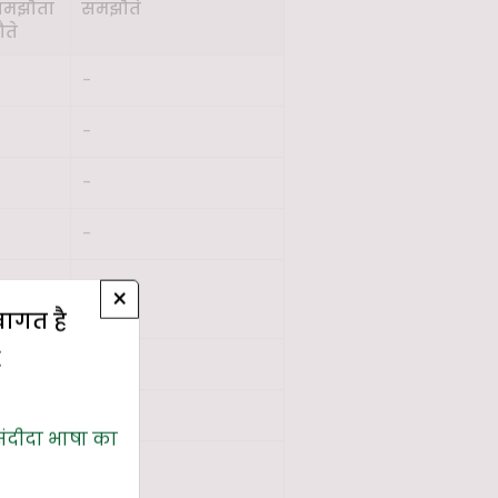
समझौता
समझौते
ौते
-
-
-
-
×
4
्वागत है
E
-
0
संदीदा भाषा का
0