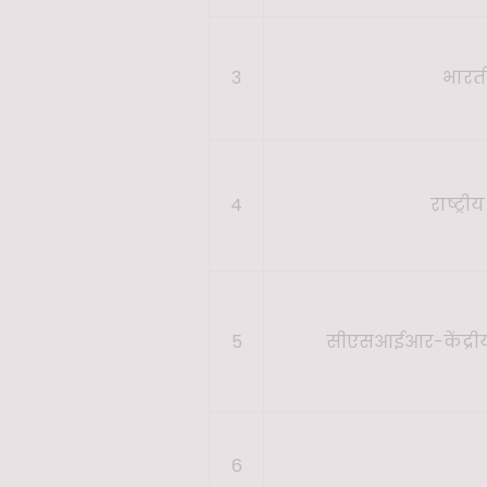
3
भारती
4
राष्ट्
5
सीएसआईआर-केंद्री
6