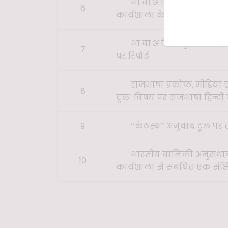
भा.वा.अ.शि.प. मुख्यालय द्
6
कार्यशाला के आयोजन पर रिपोर
भा.वा.अ.शि.प. मुख्यालय द
7
पर रिपोर्ट
राजभाषा प्रकोष्ठ, मीडिया 
8
टूल" विषय पर राजभाषा हिन्दी 
9
‘‘कंठस्थ’’ अनुवाद टूल प
भारतीय वानिकी अनुसंधान ए
10
कार्यशाला से संबंधित एक संक्षिप