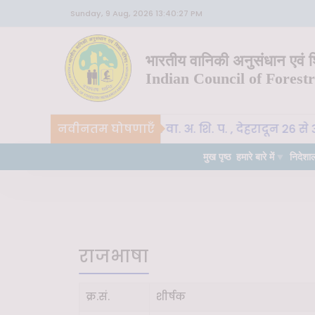
Sunday, 9 Aug, 2026 13:40:27 PM
भारतीय वानिकी अनुसंधान एवं शि
Indian Council of Forest
नवीनतम घोषणाएँ
CoE-SLM, भा. वा. अ. शि. प. , देहरादून 26 से 
वीन
महत्वपूर्ण
मुख पृष्ठ
हमारे बारे में
निदेशा
राजभाषा
क्र.सं.
शीर्षक