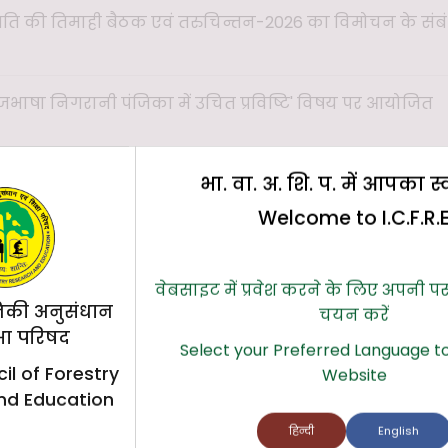
िति की तिमाही बैठक एवं तरुचिन्तन-2026 का विमोचन के संब
जभाषा निगरानी पंजिका में उचित प्रविष्टि' विषय पर आयोजित
भा. वा. अ. शि. प. में आपका स
जभाषा निगरानी पंजिका में उचित प्रविष्टि' विषय पर आयोजित
Welcome to I.C.F.R.
 परिवर्तन मंत्रालय द्वारा 'राजभाषा नियम व उपनियम" विषय पर
वेबसाइट में प्रवेश करने के लिए अपनी प
.वा.अ.शि.प., (मु.) के कार्मिकों द्वारा ऑनलाइन प्रतिभागिता के
िकी अनुसंधान
चयन करें
दन
्षा परिषद
Select your Preferred Language to
ें दिनांक 10.02.2026 को “राजभाषा निगरानी पंजिका और त्रैमा
il of Forestry
Website
 शीर्षक पर आयोजित राजभाषा हिन्दी कार्यशाला के आयोजन पर रिपोर
nd Education
हिन्दी
English