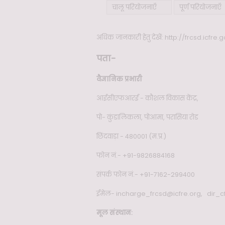
चालू परियोजनाएँ
पूर्ण परियोजनाएँ
अधिक जानकारी हेतु देखें:
http://frcsd.icfre.g
पता-
वैज्ञानिक प्रभारी
आईसीएफआरई - कौशल विकास केंद्र,
पो- कुंडालिकला, पोआमा, परासिया रोड
छिंदवाड़ा - 480001 (म.प्र.)
फोन नं.- +91-9826884168
संपर्क फोन नं.- +91-7162-299400
ईमेल- incharge_frcsd@icfre.org, dir_c
मूल संस्थान: