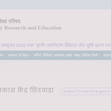
क्षा परिषद
ry Research and Education
अक्टूबर 2026 तक "कृषि-पर्यावरण स्थिरता और भूमि क्षरण तटस्थत
लय
संस्थान एवं केंद्र
भर्तियां
निविदाएं
कार्यालय आदेश
सेवाएं
मीडिया गैलरी
डाउन
ास केंद्र छिंदवाड़ा
https://frcsd.icfre.gov.in