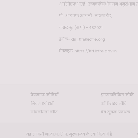
आईसीएफआरई- उष्णकटिबंधीय वन अनुसंधान सं
पो.: आर.एफ.आर.सी., मंडला रोड,
जबलपुर (म.प्र.) - 482021
ईमेल- dir_tfri@icfre.org
वेबसाइट:
https://tfri.icfre.gov.in
वेबसाइट नीतियाँ
हाइपरलिंकिंग नीति
नियम एवं शर्तें
कॉपीराइट नीति
गोपनीयता नीति
वेब सूचना प्रबंधक
यह सामग्री भा.वा.अ.शि.प. मुख्यालय के स्वामित्व में है