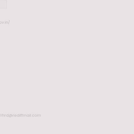
ov.in/
frhrd@rediffmail.com