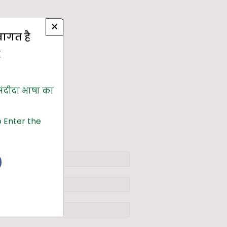
×
्वागत है
E
संदीदा भाषा का
 Enter the