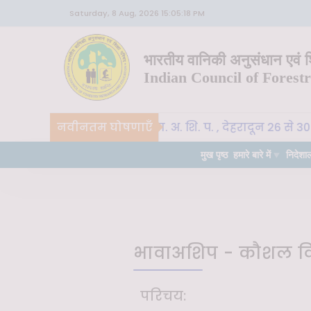
Saturday, 8 Aug, 2026 15:05:18 PM
भारतीय वानिकी अनुसंधान एवं शि
Indian Council of Forest
नवीनतम घोषणाएँ
CoE-SLM, भा. वा. अ. शि. प. , देहरादून 26 से 30 
न
महत्वपूर्ण
मुख पृष्ठ
हमारे बारे में
निदेशा
भावाअशिप - कौशल विक
परिचय: