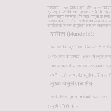
छिंदवाड़ा 22°04′ उत्तर अक्षांश और 78°56′ पूर्
कुलबेहरा नदी की एक सहायक नदी है, और यह खुले सतप
अपनी समृद्ध वनस्पति और जीव-जंतुओं के लिए जाना
सतपुड़ा पठार में औषधीय पौधों का खजाना माना
उष्णकटिबंधीय वन अनुसंधान संस्थान, जबलपुर का 
दायित्व (Mandate):
1- वन-आश्रित समुदायों एवं अग्रिम पंक्ति के कर्मच
2- गैर-काष्ठ वन उत्पादों (NWFP) में अनुसंधान ए
3- वन संसाधनों के संरक्षण एवं सतत उपयोग हेतु उ
4- अधिकार क्षेत्र के अंतर्गत अनुसंधान, शिक्षा एवं
मुख्य अनुसंधान क्षेत्र:
1- पारिस्थितिकी पुनर्स्थापन (इको-रिस्टोरेशन)
2- कृषि वानिकी मॉडल