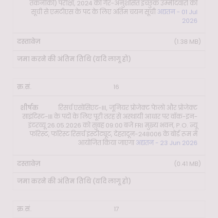
तकनीकी) परीक्षा, 2024 की गैर-अनुशंसित इच्छुक उम्मीदवारों की
सूची से एमटीएस के पद के लिए अंतिम चयन सूची
अद्यतन - 01 Jul
2026
(1.38 MB)
16
रिसर्च एसोसिएट-III, जूनियर प्रोजेक्ट फेलो और प्रोजेक्ट
साइंटिस्ट-III के पदों के लिए पूरी तरह से अस्थायी आधार पर वॉक-इन-
इंटरव्यू 26.05.2026 को सुबह 09:00 बजे FRI मुख्य भवन, P.O. न्यू
फॉरेस्ट, फॉरेस्ट रिसर्च इंस्टीट्यूट, देहरादून-248006 के बोर्ड रूम में
आयोजित किया जाएगा
अद्यतन - 23 Jun 2026
(0.41 MB)
17