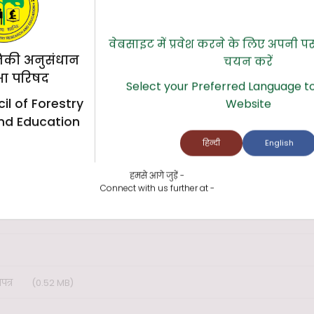
वेबसाइट में प्रवेश करने के लिए अपनी प
िकी अनुसंधान
चयन करें
्षा परिषद
Select your Preferred Language to
il of Forestry
Website
nd Education
)
हिन्दी
English
(0.04 MB)
हमसे आगे जुड़ें -
Connect with us further at -
पत्र
(0.52 MB)