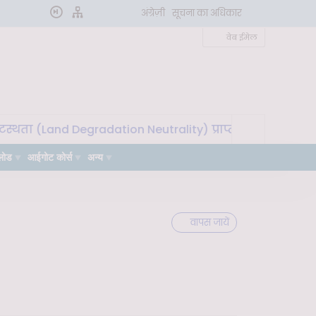
अंग्रेज़ी
सूचना का अधिकार
वेब ईमेल
थता (Land Degradation Neutrality) प्राप्त करने के लिए मृदा 
लोड
आईगोट कोर्स
अन्य
वापस जायें