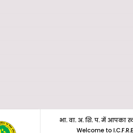
भा. वा. अ. शि. प. में आपका स
Welcome to I.C.F.R.