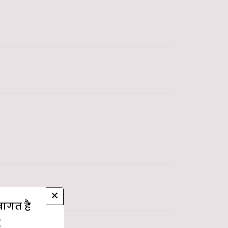
×
्वागत है
E